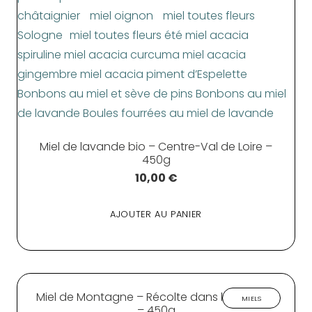
Miel de lavande bio – Centre-Val de Loire –
450g
10,00
€
AJOUTER AU PANIER
Miel de Montagne – Récolte dans le limousin
MIELS
– 450g